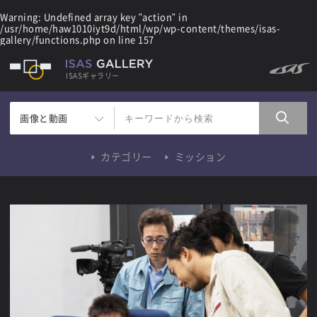
Warning
: Undefined array key "action" in
/usr/home/haw1010iyt9d/html/wp/wp-content/themes/isas-
gallery/functions.php
on line
157
ISASギャラリー
画像と動画
カテゴリー
ミッション