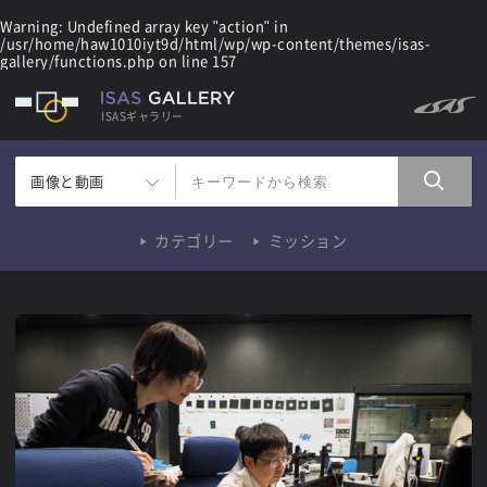
Warning
: Undefined array key "action" in
/usr/home/haw1010iyt9d/html/wp/wp-content/themes/isas-
gallery/functions.php
on line
157
ISASギャラリー
画像と動画
カテゴリー
ミッション