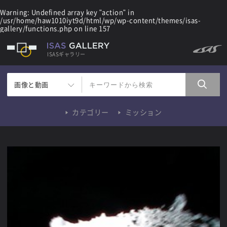
Warning
: Undefined array key "action" in
/usr/home/haw1010iyt9d/html/wp/wp-content/themes/isas-
gallery/functions.php
on line
157
ISASギャラリー
画像と動画
カテゴリー
ミッション