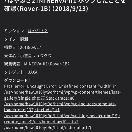
「はやぶさ2」MINERVA-II1 ホップしたことを
確認（Rover-1B）（2018/9/23）
ミッション：
はやぶさ２
タイプ：観測
掲載日：
2018/09/27
天体名：小惑星リュウグウ
観測装置：MINERVA-II1（Rover-1B）
クレジット：JAXA
ダウンロード：
Fatal error
: Uncaught Error: Undefined constant "width" in
/usr/home/haw1010iyt9d/html/wp/wp-content/themes/isas-
gallery/single.php:77 Stack trace: #0
/usr/home/haw1010iyt9d/html/wp/wp-includes/template-
loader.php(132): include() #1
/usr/home/haw1010iyt9d/html/wp/wp-blog-header.php(19):
require_once('/usr/home/haw10...') #2
/usr/home/haw1010iyt9d/html/index.php(17):