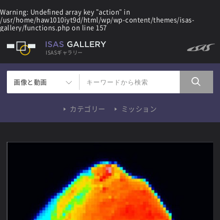
Warning
: Undefined array key "action" in
/usr/home/haw1010iyt9d/html/wp/wp-content/themes/isas-
gallery/functions.php
on line
157
ISASギャラリー
画像と動画
カテゴリー
ミッション