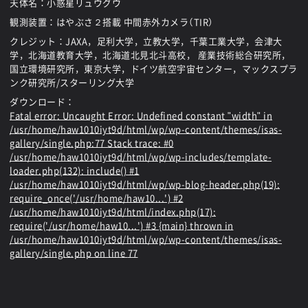
天体名：小惑星リュウグウ
観測装置：はやぶさ２搭載 中間赤外カメラ（TIR）
クレジット：JAXA，足利大学，立教大学，千葉工業大学，会津大
学，北海道教育大学，北海道北見北斗高校， 産業技術総合研究所，
国立環境研究所，東京大学，ドイツ航空宇宙センター，マックスプラ
ンク研究所/スターリング大学
ダウンロード：
Fatal error
: Uncaught Error: Undefined constant "width" in
/usr/home/haw1010iyt9d/html/wp/wp-content/themes/isas-
gallery/single.php:77 Stack trace: #0
/usr/home/haw1010iyt9d/html/wp/wp-includes/template-
loader.php(132): include() #1
/usr/home/haw1010iyt9d/html/wp/wp-blog-header.php(19):
require_once('/usr/home/haw10...') #2
/usr/home/haw1010iyt9d/html/index.php(17):
require('/usr/home/haw10...') #3 {main} thrown in
/usr/home/haw1010iyt9d/html/wp/wp-content/themes/isas-
gallery/single.php
on line
77