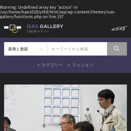
Warning
: Undefined array key "action" in
/usr/home/haw1010iyt9d/html/wp/wp-content/themes/isas-
gallery/functions.php
on line
157
ISASギャラリー
画像と動画
カテゴリー
ミッション