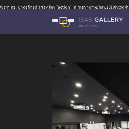
Warning
: Undefined array key "action" in
/usr/home/haw1010iyt9d/ht
ISASギャラリー