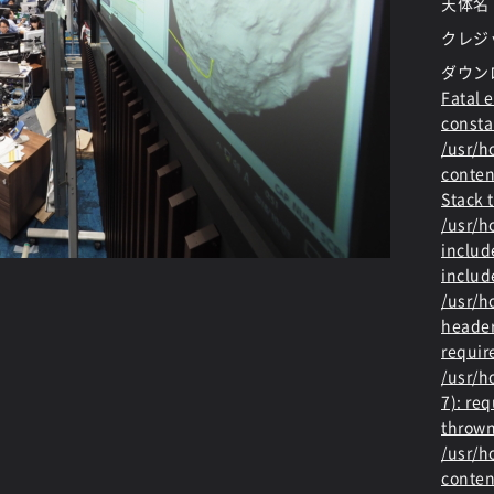
天体名
クレジッ
ダウン
Fatal e
consta
/usr/
conten
Stack t
/usr/
includ
includ
/usr/h
header
requir
/usr/h
7): re
thrown
/usr/
conten