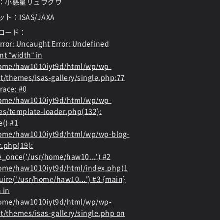
：小惑星リュウグウ
ト：ISAS/JAXA
ロード：
rror
: Uncaught Error: Undefined
nt "width" in
home/haw1010iyt9d/html/wp/wp-
t/themes/isas-gallery/single.php:77
race: #0
home/haw1010iyt9d/html/wp/wp-
es/template-loader.php(132):
e() #1
ome/haw1010iyt9d/html/wp/wp-blog-
.php(19):
e_once('/usr/home/haw10...') #2
ome/haw1010iyt9d/html/index.php(1
quire('/usr/home/haw10...') #3 {main}
 in
home/haw1010iyt9d/html/wp/wp-
t/themes/isas-gallery/single.php
on