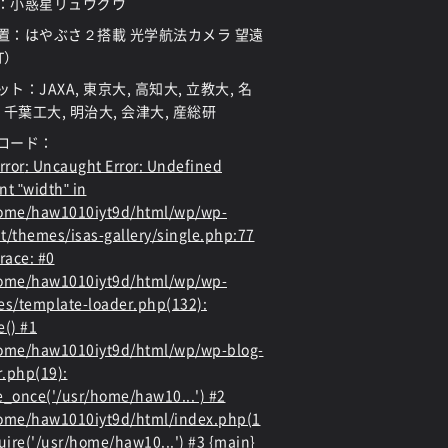
：小惑星リュウグウ
置：はやぶさ２搭載 光学航法カメラ 望遠
T）
ト：JAXA, 東京大, 高知大, 立教大, 名
 千葉工大, 明治大, 会津大, 産総研
ロード：
rror
: Uncaught Error: Undefined
nt "width" in
home/haw1010iyt9d/html/wp/wp-
t/themes/isas-gallery/single.php:77
race: #0
home/haw1010iyt9d/html/wp/wp-
es/template-loader.php(132):
e() #1
ome/haw1010iyt9d/html/wp/wp-blog-
.php(19):
e_once('/usr/home/haw10...') #2
ome/haw1010iyt9d/html/index.php(1
quire('/usr/home/haw10...') #3 {main}