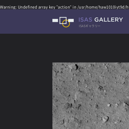
Warning
: Undefined array key "action" in
/usr/home/haw1010iyt9d/ht
ISASギャラリー