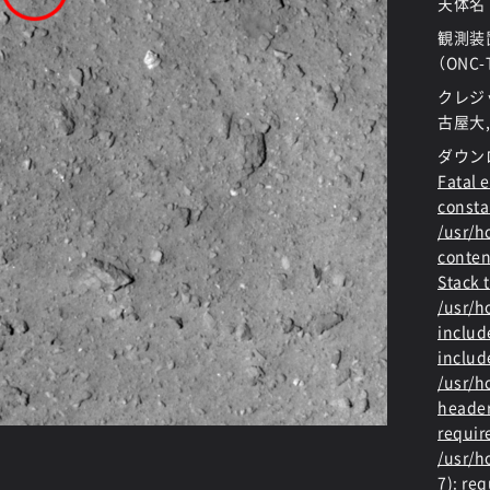
天体名
観測装
（ONC-
クレジッ
古屋大,
ダウン
Fatal e
consta
/usr/
conten
Stack t
/usr/
includ
includ
/usr/h
header
requir
/usr/h
7): re