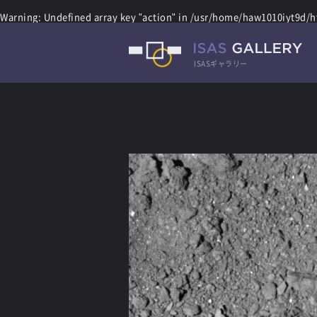
Warning
: Undefined array key "action" in
/usr/home/haw1010iyt9d/ht
ISASギャラリー