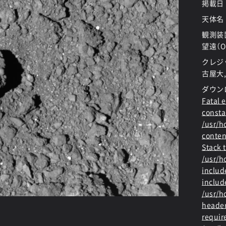
掲載日
天体名
観測装
望遠（O
クレジッ
古屋大,
ダウン
Fatal e
consta
/usr/
conten
Stack t
/usr/
includ
includ
/usr/h
header
requir