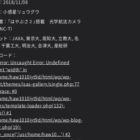
：
2018/11/08
：小惑星リュウグウ
置：「はやぶさ２」搭載 光学航法カメラ
NC-T）
ト：JAXA, 東京大, 高知大, 立教大, 名
 千葉工大, 明治大, 会津大, 産総研
ロード：
rror
: Uncaught Error: Undefined
nt "width" in
home/haw1010iyt9d/html/wp/wp-
t/themes/isas-gallery/single.php:77
race: #0
home/haw1010iyt9d/html/wp/wp-
es/template-loader.php(132):
e() #1
ome/haw1010iyt9d/html/wp/wp-blog-
.php(19):
e_once('/usr/home/haw10...') #2