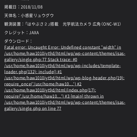
掲載日：
2018/11/08
天体名：小惑星リュウグウ
観測装置：「はやぶさ２」搭載 光学航法カメラ 広角（ONC-W1）
クレジット：JAXA
ダウンロード：
Fatal error
: Uncaught Error: Undefined constant "width" in
/usr/home/haw1010iyt9d/html/wp/wp-content/themes/isas-
gallery/single.php:77 Stack trace: #0
/usr/home/haw1010iyt9d/html/wp/wp-includes/template-
loader.php(132): include() #1
/usr/home/haw1010iyt9d/html/wp/wp-blog-header.php(19):
require_once('/usr/home/haw10...') #2
/usr/home/haw1010iyt9d/html/index.php(17):
require('/usr/home/haw10...') #3 {main} thrown in
/usr/home/haw1010iyt9d/html/wp/wp-content/themes/isas-
gallery/single.php
on line
77