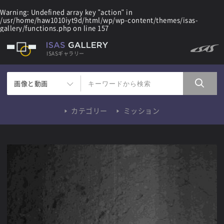
Warning
: Undefined array key "action" in
/usr/home/haw1010iyt9d/html/wp/wp-content/themes/isas-
gallery/functions.php
on line
157
ISASギャラリー
画像と動画
カテゴリー
ミッション