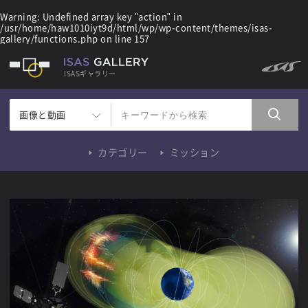
Warning
: Undefined array key "action" in
/usr/home/haw1010iyt9d/html/wp/wp-content/themes/isas-
gallery/functions.php
on line
157
ISASギャラリー
画像と動画
カテゴリー
ミッション