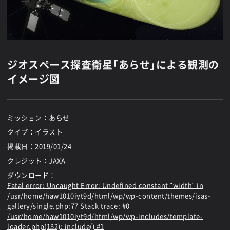
ジオスペース探査衛星「あらせ」による観測の
イメージ図
ミッション：
あらせ
タイプ：イラスト
掲載日：
2019/01/24
クレジット：JAXA
ダウンロード：
Fatal error
: Uncaught Error: Undefined constant "width" in
/usr/home/haw1010iyt9d/html/wp/wp-content/themes/isas-
gallery/single.php:77 Stack trace: #0
/usr/home/haw1010iyt9d/html/wp/wp-includes/template-
loader.php(132): include() #1