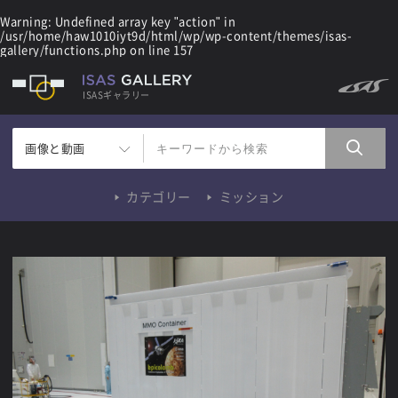
Warning
: Undefined array key "action" in
/usr/home/haw1010iyt9d/html/wp/wp-content/themes/isas-
gallery/functions.php
on line
157
ISASギャラリー
画像と動画
カテゴリー
ミッション