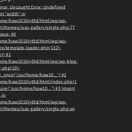
ロード：
rror
: Uncaught Error: Undefined
nt "width" in
home/haw1010iyt9d/html/wp/wp-
t/themes/isas-gallery/single.php:77
race: #0
home/haw1010iyt9d/html/wp/wp-
es/template-loader.php(132):
e() #1
ome/haw1010iyt9d/html/wp/wp-blog-
.php(19):
e_once('/usr/home/haw10...') #2
ome/haw1010iyt9d/html/index.php(1
quire('/usr/home/haw10...') #3 {main}
 in
home/haw1010iyt9d/html/wp/wp-
t/themes/isas-gallery/single.php
on