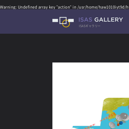
Warning
: Undefined array key "action" in
/usr/home/haw1010iyt9d/ht
ISASギャラリー