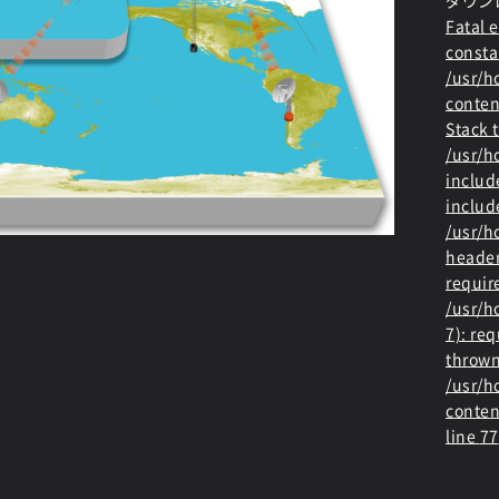
ダウン
Fatal e
consta
/usr/
conten
Stack t
/usr/
includ
includ
/usr/h
header
requir
/usr/h
7): re
thrown
/usr/
conten
line
77