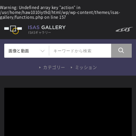
Warning
: Undefined array key "action" in
/usr/home/haw1010iyt9d/html/wp/wp-content/themes/isas-
gallery/functions.php
on line
157
ISASギャラリー
画像と動画
カテゴリー
ミッション