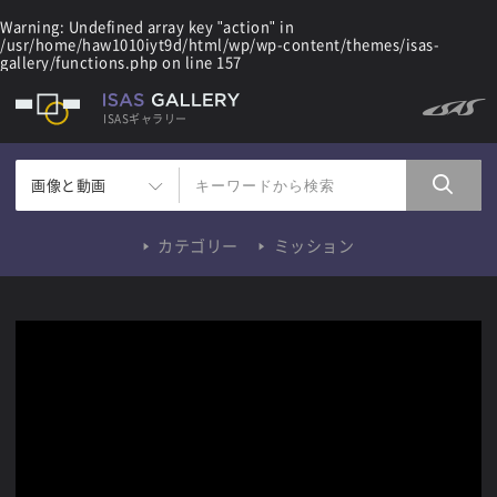
Warning
: Undefined array key "action" in
/usr/home/haw1010iyt9d/html/wp/wp-content/themes/isas-
gallery/functions.php
on line
157
ISASギャラリー
画像と動画
カテゴリー
ミッション