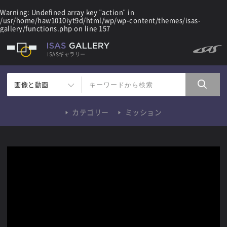
Warning
: Undefined array key "action" in
/usr/home/haw1010iyt9d/html/wp/wp-content/themes/isas-
gallery/functions.php
on line
157
ISASギャラリー
画像と動画
カテゴリー
ミッション