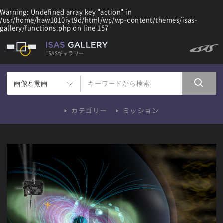
Warning
: Undefined array key "action" in
/usr/home/haw1010iyt9d/html/wp/wp-content/themes/isas-
gallery/functions.php
on line
157
ISASギャラリー
画像と動画
カテゴリー
ミッション