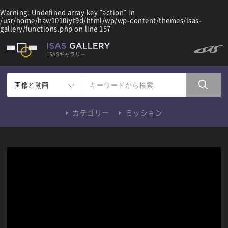
Warning
: Undefined array key "action" in
/usr/home/haw1010iyt9d/html/wp/wp-content/themes/isas-
gallery/functions.php
on line
157
ISASギャラリー
画像と動画
カテゴリー
ミッション