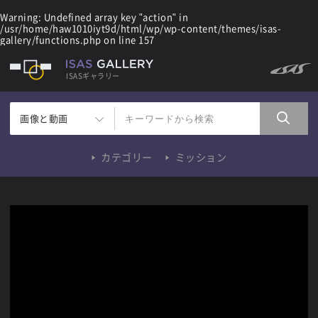
Warning
: Undefined array key "action" in
/usr/home/haw1010iyt9d/html/wp/wp-content/themes/isas-
gallery/functions.php
on line
157
ISASギャラリー
画像と動画
カテゴリー
ミッション