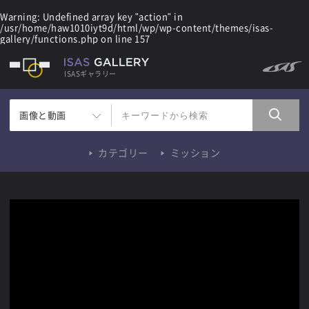
Warning
: Undefined array key "action" in
/usr/home/haw1010iyt9d/html/wp/wp-content/themes/isas-
gallery/functions.php
on line
157
ISASギャラリー
画像と動画
カテゴリー
ミッション