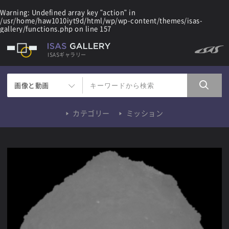
Warning
: Undefined array key "action" in
/usr/home/haw1010iyt9d/html/wp/wp-content/themes/isas-
gallery/functions.php
on line
157
ISASギャラリー
画像と動画
カテゴリー
ミッション