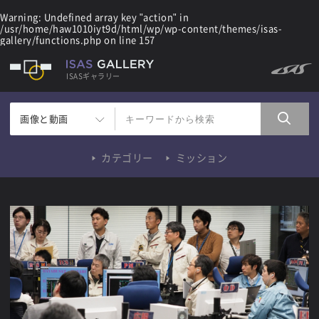
Warning
: Undefined array key "action" in
/usr/home/haw1010iyt9d/html/wp/wp-content/themes/isas-
gallery/functions.php
on line
157
ISASギャラリー
画像と動画
カテゴリー
ミッション