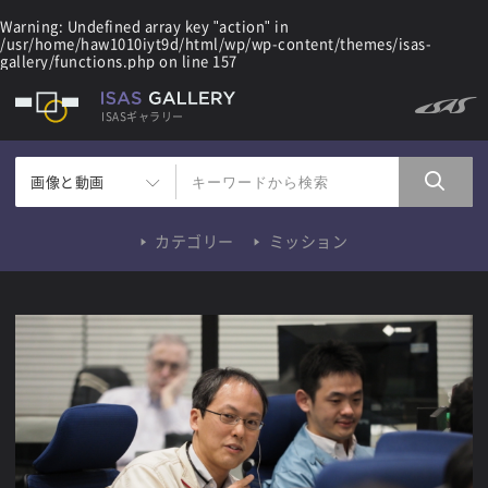
Warning
: Undefined array key "action" in
/usr/home/haw1010iyt9d/html/wp/wp-content/themes/isas-
gallery/functions.php
on line
157
ISASギャラリー
画像と動画
カテゴリー
ミッション