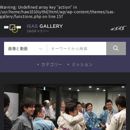
Warning
: Undefined array key "action" in
/usr/home/haw1010iyt9d/html/wp/wp-content/themes/isas-
gallery/functions.php
on line
157
ISASギャラリー
画像と動画
カテゴリー
ミッション