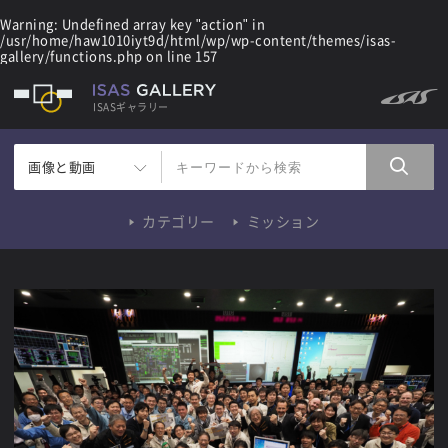
Warning
: Undefined array key "action" in
/usr/home/haw1010iyt9d/html/wp/wp-content/themes/isas-
gallery/functions.php
on line
157
ISASギャラリー
画像と動画
カテゴリー
ミッション