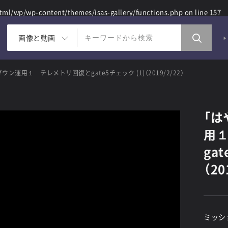
ml/wp/wp-content/themes/isas-gallery/functions.php
on line
157
画像と動画
ン運用１ テレメトリ回復とgate5チェック (1)（2019/2/22）
「は
用
gat
（20
ミッシ