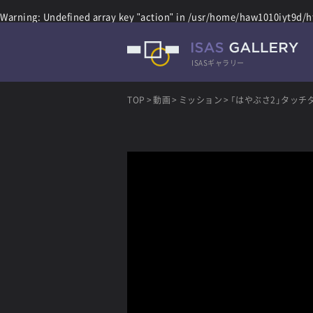
Warning
: Undefined array key "action" in
/usr/home/haw1010iyt9d/ht
ISASギャラリー
TOP
動画
ミッション
「はやぶさ2」タッチダウ