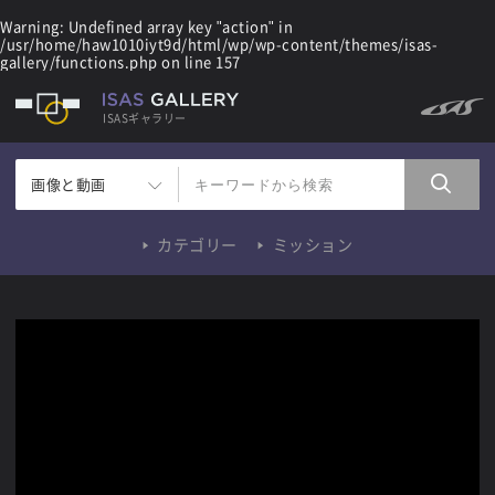
Warning
: Undefined array key "action" in
/usr/home/haw1010iyt9d/html/wp/wp-content/themes/isas-
gallery/functions.php
on line
157
ISASギャラリー
画像と動画
カテゴリー
ミッション