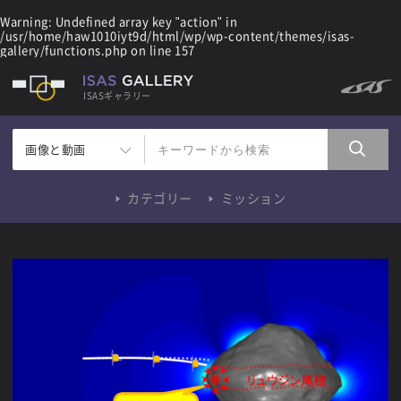
Warning
: Undefined array key "action" in
/usr/home/haw1010iyt9d/html/wp/wp-content/themes/isas-
gallery/functions.php
on line
157
ISASギャラリー
画像と動画
カテゴリー
ミッション