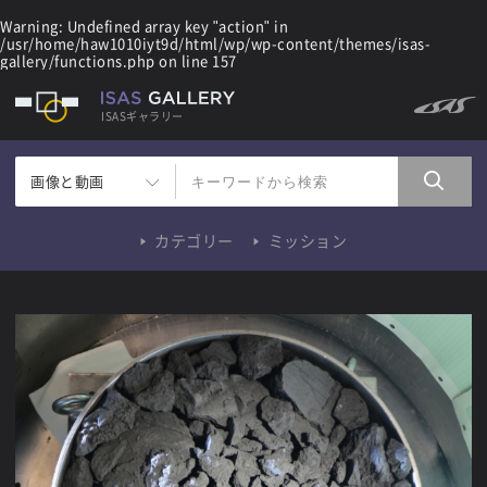
Warning
: Undefined array key "action" in
/usr/home/haw1010iyt9d/html/wp/wp-content/themes/isas-
gallery/functions.php
on line
157
ISASギャラリー
画像と動画
カテゴリー
ミッション