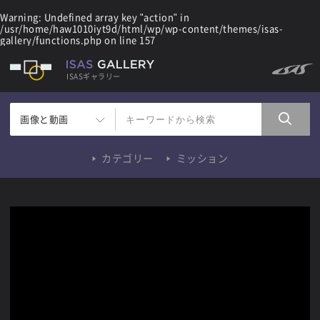
Warning
: Undefined array key "action" in
/usr/home/haw1010iyt9d/html/wp/wp-content/themes/isas-
gallery/functions.php
on line
157
ISASギャラリー
画像と動画
カテゴリー
ミッション