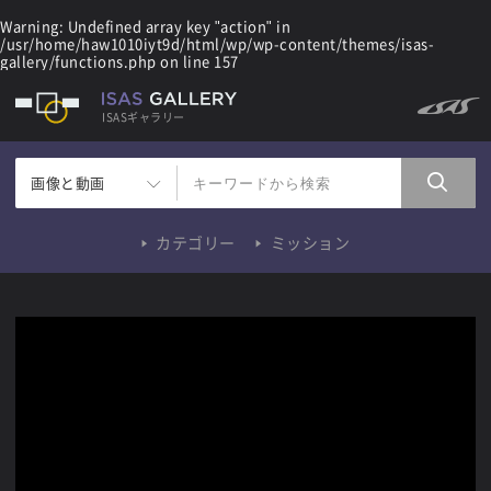
Warning
: Undefined array key "action" in
/usr/home/haw1010iyt9d/html/wp/wp-content/themes/isas-
gallery/functions.php
on line
157
ISASギャラリー
画像と動画
カテゴリー
ミッション