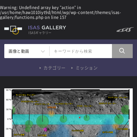
Warning
: Undefined array key "action" in
/usr/home/haw1010iyt9d/html/wp/wp-content/themes/isas-
gallery/functions.php
on line
157
ISASギャラリー
画像と動画
カテゴリー
ミッション