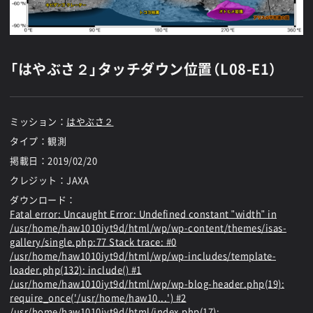
「はやぶさ２」タッチダウン位置（L08-E1）
ミッション：
はやぶさ２
タイプ：観測
掲載日：
2019/02/20
クレジット：JAXA
ダウンロード：
Fatal error
: Uncaught Error: Undefined constant "width" in
/usr/home/haw1010iyt9d/html/wp/wp-content/themes/isas-
gallery/single.php:77 Stack trace: #0
/usr/home/haw1010iyt9d/html/wp/wp-includes/template-
loader.php(132): include() #1
/usr/home/haw1010iyt9d/html/wp/wp-blog-header.php(19):
require_once('/usr/home/haw10...') #2
/usr/home/haw1010iyt9d/html/index.php(17):