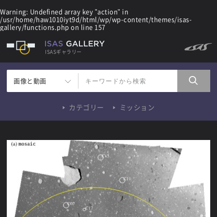
Warning
: Undefined array key "action" in
/usr/home/haw1010iyt9d/html/wp/wp-content/themes/isas-
gallery/functions.php
on line
157
ISASギャラリー
画像と動画
カテゴリー
ミッション