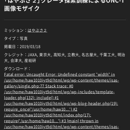
「はやぶさ２」クレータ探索訓練によるONC-T
画像モザイク
ミッション：
はやぶさ２
タイプ：写真
掲載日：
2019/03/18
クレジット：JAXA, 東京大, 高知大, 立教大, 名古屋大, 千葉工大, 明治
大, 会津大, 産総研
ダウンロード：
Fatal error
: Uncaught Error: Undefined constant "width" in
/usr/home/haw1010iyt9d/html/wp/wp-content/themes/isas-
gallery/single.php:77 Stack trace: #0
/usr/home/haw1010iyt9d/html/wp/wp-includes/template-
loader.php(132): include() #1
/usr/home/haw1010iyt9d/html/wp/wp-blog-header.php(19):
require_once('/usr/home/haw10...') #2
/usr/home/haw1010iyt9d/html/index.php(17):
require('/usr/home/haw10...') #3 {main} thrown in
/usr/home/haw1010iyt9d/html/wp/wp-content/themes/isas-