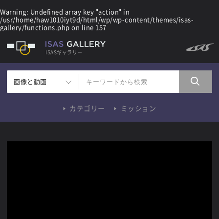
Warning
: Undefined array key "action" in
/usr/home/haw1010iyt9d/html/wp/wp-content/themes/isas-
gallery/functions.php
on line
157
ISASギャラリー
画像と動画
カテゴリー
ミッション