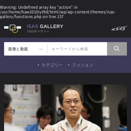
Warning
: Undefined array key "action" in
/usr/home/haw1010iyt9d/html/wp/wp-content/themes/isas-
gallery/functions.php
on line
157
ISASギャラリー
画像と動画
カテゴリー
ミッション