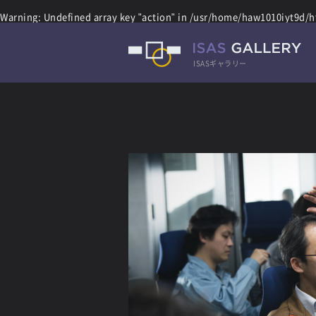
Warning
: Undefined array key "action" in
/usr/home/haw1010iyt9d/ht
ISASギャラリー