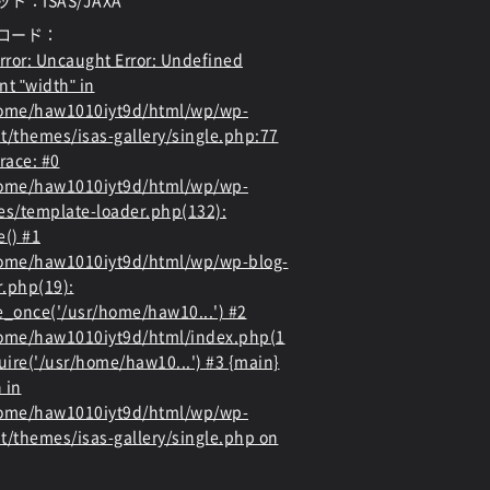
ト：ISAS/JAXA
ロード：
rror
: Uncaught Error: Undefined
nt "width" in
home/haw1010iyt9d/html/wp/wp-
t/themes/isas-gallery/single.php:77
race: #0
home/haw1010iyt9d/html/wp/wp-
es/template-loader.php(132):
e() #1
ome/haw1010iyt9d/html/wp/wp-blog-
.php(19):
e_once('/usr/home/haw10...') #2
ome/haw1010iyt9d/html/index.php(1
quire('/usr/home/haw10...') #3 {main}
 in
home/haw1010iyt9d/html/wp/wp-
t/themes/isas-gallery/single.php
on