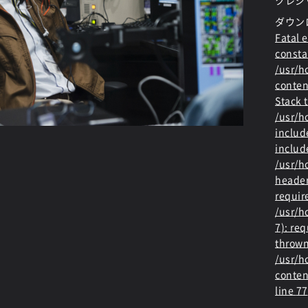
クレジッ
ダウン
Fatal e
consta
/usr/
conten
Stack t
/usr/
includ
includ
/usr/h
header
requir
/usr/h
7): re
thrown
/usr/
conten
line
77