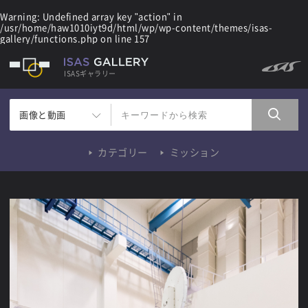
Warning
: Undefined array key "action" in
/usr/home/haw1010iyt9d/html/wp/wp-content/themes/isas-
gallery/functions.php
on line
157
ISASギャラリー
画像と動画
カテゴリー
ミッション