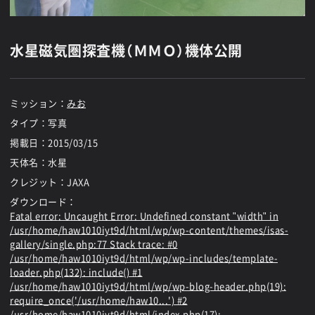
水星磁気圏探査機（ＭＭＯ）機体公開
ミッション：
みお
タイプ：写真
掲載日：
2015/03/15
天体名：水星
クレジット：JAXA
ダウンロード：
Fatal error
: Uncaught Error: Undefined constant "width" in
/usr/home/haw1010iyt9d/html/wp/wp-content/themes/isas-
gallery/single.php:77 Stack trace: #0
/usr/home/haw1010iyt9d/html/wp/wp-includes/template-
loader.php(132): include() #1
/usr/home/haw1010iyt9d/html/wp/wp-blog-header.php(19):
require_once('/usr/home/haw10...') #2
/usr/home/haw1010iyt9d/html/index.php(17):