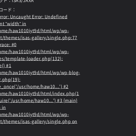
ト：ISAS/JAXA
ロード：
rror
: Uncaught Error: Undefined
nt "width" in
home/haw1010iyt9d/html/wp/wp-
t/themes/isas-gallery/single.php:77
race: #0
home/haw1010iyt9d/html/wp/wp-
es/template-loader.php(132):
e() #1
ome/haw1010iyt9d/html/wp/wp-blog-
.php(19):
e_once('/usr/home/haw10...') #2
ome/haw1010iyt9d/html/index.php(1
quire('/usr/home/haw10...') #3 {main}
 in
home/haw1010iyt9d/html/wp/wp-
t/themes/isas-gallery/single.php
on