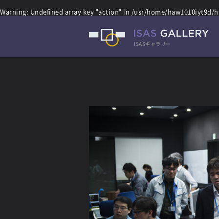
Warning
: Undefined array key "action" in
/usr/home/haw1010iyt9d/ht
ISASギャラリー