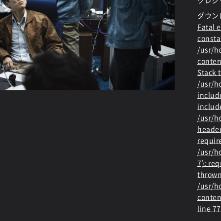
クレジッ
ダウン
Fatal e
consta
/usr/
conten
Stack t
/usr/
includ
includ
/usr/h
header
requir
/usr/h
7): re
thrown
/usr/
conten
line
77