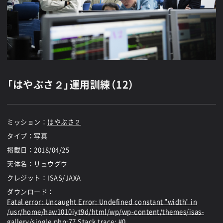
「はやぶさ２」運用訓練（12）
ミッション：
はやぶさ２
タイプ：写真
掲載日：
2018/04/25
天体名：リュウグウ
クレジット：ISAS/JAXA
ダウンロード：
Fatal error
: Uncaught Error: Undefined constant "width" in
/usr/home/haw1010iyt9d/html/wp/wp-content/themes/isas-
gallery/single.php:77 Stack trace: #0