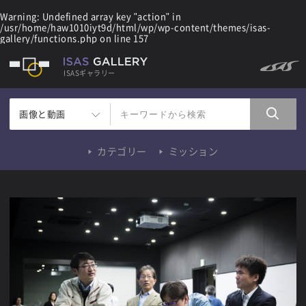
Warning
: Undefined array key "action" in
/usr/home/haw1010iyt9d/html/wp/wp-content/themes/isas-
gallery/functions.php
on line
157
ISASギャラリー
画像と動画
カテゴリー
ミッション