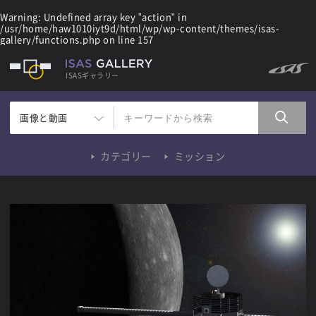
Warning
: Undefined array key "action" in
/usr/home/haw1010iyt9d/html/wp/wp-content/themes/isas-
gallery/functions.php
on line
157
ISASギャラリー
画像と動画
カテゴリー
ミッション