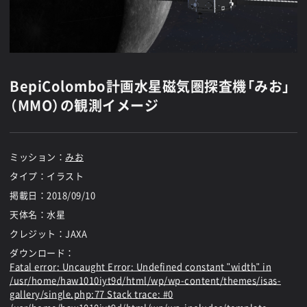
BepiColombo計画水星磁気圏探査機「みお」
（MMO）の観測イメージ
ミッション：
みお
タイプ：イラスト
掲載日：
2018/09/10
天体名：水星
クレジット：JAXA
ダウンロード：
Fatal error
: Uncaught Error: Undefined constant "width" in
/usr/home/haw1010iyt9d/html/wp/wp-content/themes/isas-
gallery/single.php:77 Stack trace: #0