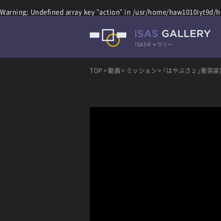
Warning
: Undefined array key "action" in
/usr/home/haw1010iyt9d/ht
ISASギャラリー
TOP
動画
ミッション
「はやぶさ２」衝突装置運