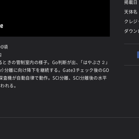
掲載日
天体名
クレジッ
ダウン
00頃
内
いるときの管制室内の様子。Go判断が出、「はやぶさ２」
mpactor）分離に向け降下を継続する。Gate3チェック後のGO
査機が自動自律で動作。SCI分離、SCI分離後の水平
行われる。