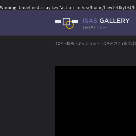
Warning
: Undefined array key "action" in
/usr/home/haw1010iyt9d/ht
ISASギャラリー
TOP
動画
ミッション
「はやぶさ２」衝突装置運