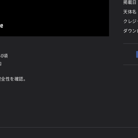
掲載日
天体名
クレジッ
ダウン
50頃
内
健全性を確認。