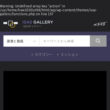
Warning
: Undefined array key "action" in
/usr/home/haw1010iyt9d/html/wp/wp-content/themes/isas-
gallery/functions.php
on line
157
ISASギャラリー
画像と動画
カテゴリー
ミッション