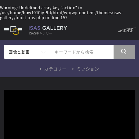
Warning
: Undefined array key "action" in
/usr/home/haw1010iyt9d/html/wp/wp-content/themes/isas-
gallery/functions.php
on line
157
ISASギャラリー
画像と動画
カテゴリー
ミッション