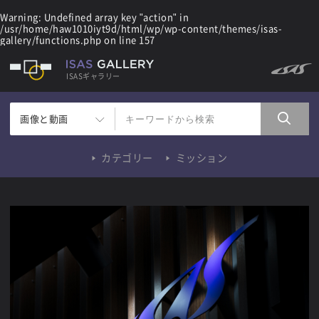
Warning
: Undefined array key "action" in
/usr/home/haw1010iyt9d/html/wp/wp-content/themes/isas-
gallery/functions.php
on line
157
ISASギャラリー
画像と動画
カテゴリー
ミッション