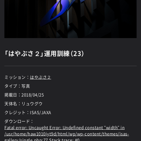
「はやぶさ２」運用訓練（23）
ミッション：
はやぶさ２
タイプ：写真
掲載日：
2018/04/25
天体名：リュウグウ
クレジット：ISAS/JAXA
ダウンロード：
Fatal error
: Uncaught Error: Undefined constant "width" in
/usr/home/haw1010iyt9d/html/wp/wp-content/themes/isas-
gallery/single.php:77 Stack trace: #0