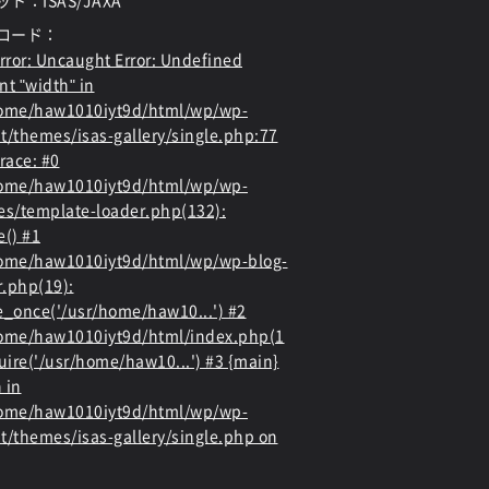
ト：ISAS/JAXA
ロード：
rror
: Uncaught Error: Undefined
nt "width" in
home/haw1010iyt9d/html/wp/wp-
t/themes/isas-gallery/single.php:77
race: #0
home/haw1010iyt9d/html/wp/wp-
es/template-loader.php(132):
e() #1
ome/haw1010iyt9d/html/wp/wp-blog-
.php(19):
e_once('/usr/home/haw10...') #2
ome/haw1010iyt9d/html/index.php(1
quire('/usr/home/haw10...') #3 {main}
 in
home/haw1010iyt9d/html/wp/wp-
t/themes/isas-gallery/single.php
on