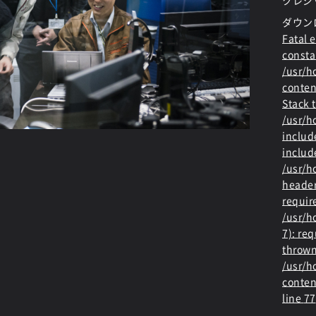
クレジッ
ダウン
Fatal e
consta
/usr/
conten
Stack t
/usr/
includ
includ
/usr/h
header
requir
/usr/h
7): re
thrown
/usr/
conten
line
77