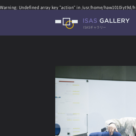
Warning
: Undefined array key "action" in
/usr/home/haw1010iyt9d/ht
ISASギャラリー