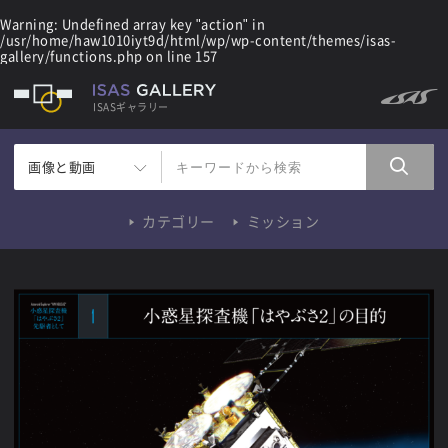
Warning
: Undefined array key "action" in
/usr/home/haw1010iyt9d/html/wp/wp-content/themes/isas-
gallery/functions.php
on line
157
ISASギャラリー
画像と動画
カテゴリー
ミッション