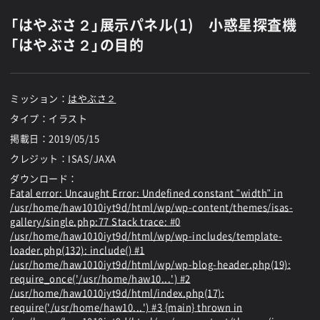
「はやぶさ２」展示パネル(1) 小惑星探査機
「はやぶさ２」の目的
ミッション：
はやぶさ２
タイプ：イラスト
掲載日：
2019/05/15
クレジット：ISAS/JAXA
ダウンロード：
Fatal error
: Uncaught Error: Undefined constant "width" in
/usr/home/haw1010iyt9d/html/wp/wp-content/themes/isas-
gallery/single.php:77 Stack trace: #0
/usr/home/haw1010iyt9d/html/wp/wp-includes/template-
loader.php(132): include() #1
/usr/home/haw1010iyt9d/html/wp/wp-blog-header.php(19):
require_once('/usr/home/haw10...') #2
/usr/home/haw1010iyt9d/html/index.php(17):
require('/usr/home/haw10...') #3 {main} thrown in