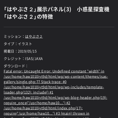
「はやぶさ２」展示パネル(3) 小惑星探査機
「はやぶさ２」の特徴
ミッション：
はやぶさ２
タイプ：イラスト
掲載日：
2019/05/15
クレジット：ISAS/JAXA
ダウンロード：
Fatal error
: Uncaught Error: Undefined constant "width" in
/usr/home/haw1010iyt9d/html/wp/wp-content/themes/isas-
gallery/single.php:77 Stack trace: #0
/usr/home/haw1010iyt9d/html/wp/wp-includes/template-
loader.php(132): include() #1
/usr/home/haw1010iyt9d/html/wp/wp-blog-header.php(19):
require_once('/usr/home/haw10...') #2
/usr/home/haw1010iyt9d/html/index.php(17):
require('/usr/home/haw10...') #3 {main} thrown in