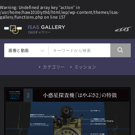
Warning
: Undefined array key "action" in
/usr/home/haw1010iyt9d/html/wp/wp-content/themes/isas-
gallery/functions.php
on line
157
ISASギャラリー
画像と動画
カテゴリー
ミッション