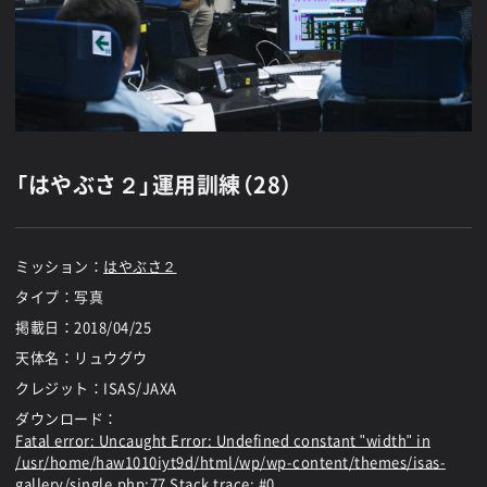
「はやぶさ２」運用訓練（28）
ミッション：
はやぶさ２
タイプ：写真
掲載日：
2018/04/25
天体名：リュウグウ
クレジット：ISAS/JAXA
ダウンロード：
Fatal error
: Uncaught Error: Undefined constant "width" in
/usr/home/haw1010iyt9d/html/wp/wp-content/themes/isas-
gallery/single.php:77 Stack trace: #0