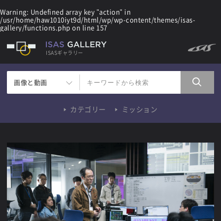
Warning
: Undefined array key "action" in
/usr/home/haw1010iyt9d/html/wp/wp-content/themes/isas-
gallery/functions.php
on line
157
ISASギャラリー
画像と動画
カテゴリー
ミッション