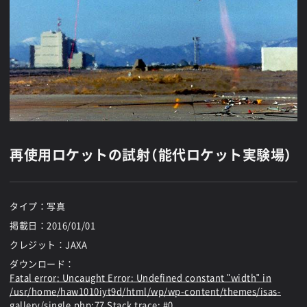
再使用ロケットの試射（能代ロケット実験場）
タイプ：写真
掲載日：
2016/01/01
クレジット：JAXA
ダウンロード：
Fatal error
: Uncaught Error: Undefined constant "width" in
/usr/home/haw1010iyt9d/html/wp/wp-content/themes/isas-
gallery/single.php:77 Stack trace: #0