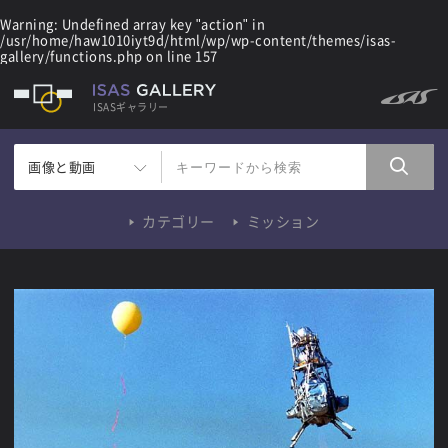
Warning
: Undefined array key "action" in
/usr/home/haw1010iyt9d/html/wp/wp-content/themes/isas-
gallery/functions.php
on line
157
ISASギャラリー
画像と動画
カテゴリー
ミッション