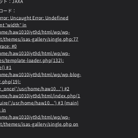
ット：JAXA
ロード：
rror
: Uncaught Error: Undefined
nt "width" in
home/haw1010iyt9d/html/wp/wp-
t/themes/isas-gallery/single.php:77
race: #0
home/haw1010iyt9d/html/wp/wp-
es/template-loader.php(132):
e() #1
ome/haw1010iyt9d/html/wp/wp-blog-
.php(19):
e_once('/usr/home/haw10...') #2
ome/haw1010iyt9d/html/index.php(1
quire('/usr/home/haw10...') #3 {main}
 in
home/haw1010iyt9d/html/wp/wp-
t/themes/isas-gallery/single.php
on