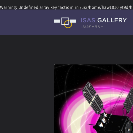
Warning
: Undefined array key "action" in
/usr/home/haw1010iyt9d/ht
ISASギャラリー