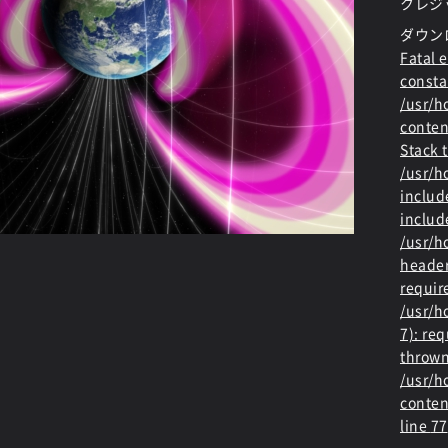
クレジ
ダウン
Fatal e
consta
/usr/
conten
Stack t
/usr/
includ
includ
/usr/h
header
requir
/usr/h
7): re
thrown
/usr/
conten
line
77